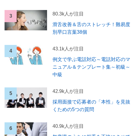
80.3k人が注目
滑舌改善＆舌のストレッチ！難易度
別早口言葉38個
43.1k人が注目
例文で学ぶ電話対応～電話対応のマ
ニュアル＆テンプレート集～初級～
中級
42.9k人が注目
採用面接で応募者の「本性」を見抜
くための5つの質問
40.9k人が注目