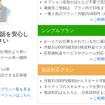
オプション追加がほとんど不要で充
連絡先ご登録は、プラン内で10名ま
一番人気のプラン！月額25,000円
» ご利
シンプルプラン
話を安心し
さい
お一人でお仕事をされている方に最
月額10,000円(税別)の格安料金でス
間が他社より長い
応答後転送サービスやクレーム対応
やメール等へ随時
» ご利
らOK
英語対応プラン
通話できる応答後
月額15,000円(税別)からスタート可
ネイティブのスキルチェックを受け
料金プラン一覧を見る
英語対応はもちろん、日本語対応も
レーションはこちら
» ご利