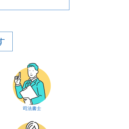
す
司法書士