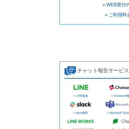
» WEB受
» ご利用
チャット報告サービス
» LINE報告
» Chatwork
» slack報告
» Microsoft Te