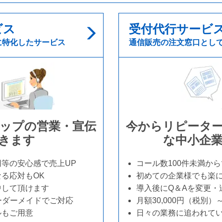
ビス
受付代行サービ
に特化したサービス
通信販売の注文窓口とし
ップの営業・宣伝
今からリピータ
きます
な中小企
等の安心感で売上UP
コール数100件未満か
る応対もOK
初めての企業様でも楽
中して頂けます
導入後にQ＆Aを変更・
オーダーメイドでご対応
月額30,000円（税別
ルもご用意
日々の業務に追われて