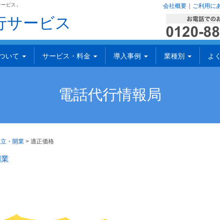
サービス」
会社概要
｜
ご利用に
行サービス
について
サービス・料金
導入事例
業種別
よ
電話代行情報局
独立・開業
>
適正価格
開業