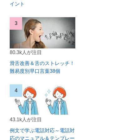
イント
80.3k人が注目
滑舌改善＆舌のストレッチ！
難易度別早口言葉38個
43.1k人が注目
例文で学ぶ電話対応～電話対
応のマニュアル＆テンプレー