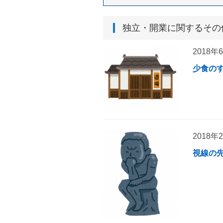
独立・開業
に関するその
2018年
少食の
2018年
視線の