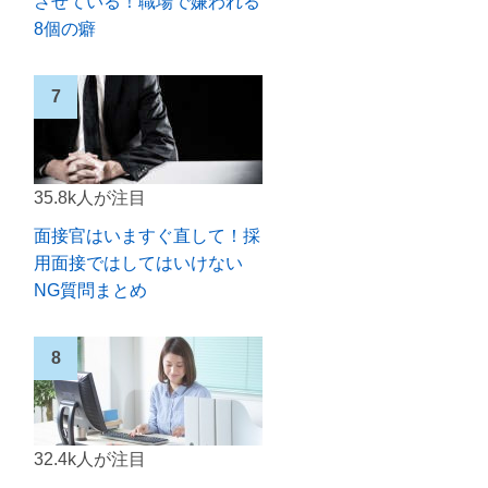
させている！職場で嫌われる
8個の癖
35.8k人が注目
面接官はいますぐ直して！採
用面接ではしてはいけない
NG質問まとめ
32.4k人が注目