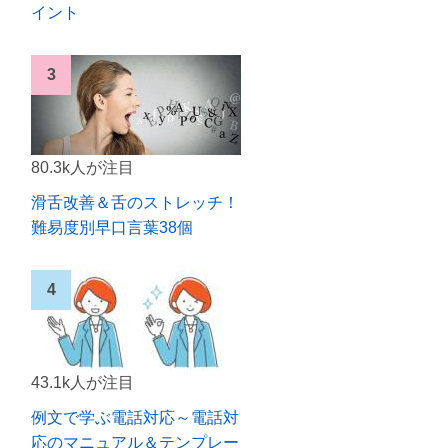
イント
80.3k人が注目
滑舌改善＆舌のストレッチ！
難易度別早口言葉38個
43.1k人が注目
例文で学ぶ電話対応～電話対
応のマニュアル＆テンプレー