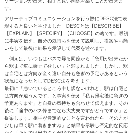
ケーションが出来、相手と良い関係を築くことが出来ま
す。
アサーティブコミュニケーションを行う際にDESC法で表
現すると良いと学びました。DESCとは【DESCRIBE】
【EXPLAIN】【SPECIFY】【CHOOSE】の略です。最初
に事実を伝え、自分の気持ちを伝えて説明し、提案やお願
いをして最後に結果を示唆して代案を述べます。
例えば、いつもはバスで帰る同僚から「急用が出来たか
ら駅まで車に乗せて欲しい」と頼まれました。しかし、駅
は自宅とは方向が全く違い自分も急ぎの予定があるという
状況になったとしてDESC法を考えます。
最初に「急いでいるところ申し訳ないけれど、駅は自宅と
は方向が違うんです」と事実を伝え「私も帰宅後に急ぎの
予定あります」と自身の気持ちも合わせて伝えます。その
後に「途中のバス停までなら大丈夫ですがどうですか」と
提案します。相手が肯定的なことを言われたら「その方が
少しは早く駅に着きますね」と結果を示唆し否定的な反応
なら「それでは田中さんが駅の方に車で帰られるので一度