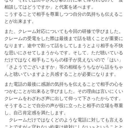
相談してはどうですか」と代案を述べます。
こうすることで相手を尊重しつつ自分の気持ちも伝えるこ
とが出来ます。
また、クレーム対応についても今回の研修で学びました。
クレームの受電をした際は最後まで話を聴くことが重要に
なります。途中で割って話をしてしまうとより相手を不快
な思いにさせてしまうからです。そして、ただ聴いている
だけではなく相手もこちらの様子が見えないので「はい」
「さようでございますか」等の相槌をうちながら話をちゃ
んと聴いていますよと共感することが必要になります。
また電話の最後に感謝の気持ちを伝えることで相手の心を
つかむことが出来ると学びました。その理由は言いにくい
クレームをわざわざ声に出して仰って下さったからです。
そうすることで自分の声が役に立ったと相手の立場を尊重
し、自己肯定感を満たします。
クレームだけではなくどのような電話に対しても言える
ことですが＜守れない約束は絶対にしない＞ということと