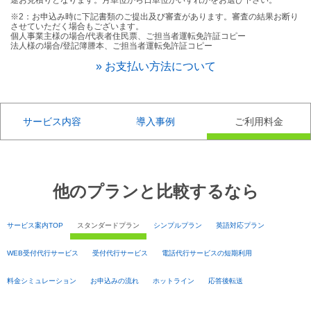
途お見積りとなります。月単位から日単位かいずれかをお選び下さい。
※2：お申込み時に下記書類のご提出及び審査があります。審査の結果お断り
させていただく場合もございます。
個人事業主様の場合/代表者住民票、ご担当者運転免許証コピー
法人様の場合/登記簿謄本、ご担当者運転免許証コピー
» お支払い方法について
サービス内容
導入事例
ご利用料金
他のプランと比較するなら
サービス案内TOP
スタンダードプラン
シンプルプラン
英語対応プラン
WEB受付代行サービス
受付代行サービス
電話代行サービスの短期利用
料金シミュレーション
お申込みの流れ
ホットライン
応答後転送