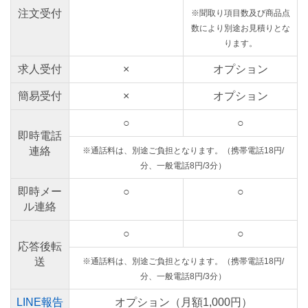
注文受付
※聞取り項目数及び商品点
数により別途お見積りとな
ります。
求人受付
×
オプション
簡易受付
×
オプション
○
○
即時電話
連絡
※通話料は、別途ご負担となります。（携帯電話18円/
分、一般電話8円/3分）
即時メー
○
○
ル連絡
○
○
応答後転
送
※通話料は、別途ご負担となります。（携帯電話18円/
分、一般電話8円/3分）
LINE報告
オプション（月額1,000円）