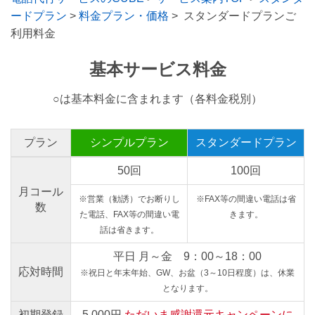
ードプラン
>
料金プラン・価格
> スタンダードプランご
利用料金
基本サービス料金
○は基本料金に含まれます（各料金税別）
プラン
シンプルプラン
スタンダードプラン
50回
100回
月コール
※営業（勧誘）でお断りし
※FAX等の間違い電話は省
数
た電話、FAX等の間違い電
きます。
話は省きます。
平日 月～金 9：00～18：00
応対時間
※祝日と年末年始、GW、お盆（3～10日程度）は、休業
となります。
初期登録
5,000円
ただいま感謝還元キャンペーンに