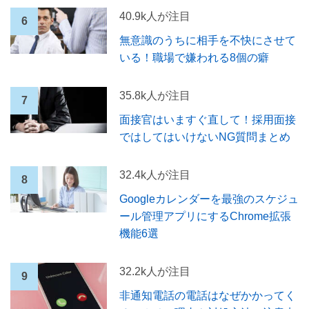
40.9k人が注目
無意識のうちに相手を不快にさせて
いる！職場で嫌われる8個の癖
35.8k人が注目
面接官はいますぐ直して！採用面接
ではしてはいけないNG質問まとめ
32.4k人が注目
Googleカレンダーを最強のスケジュ
ール管理アプリにするChrome拡張
機能6選
32.2k人が注目
非通知電話の電話はなぜかかってく