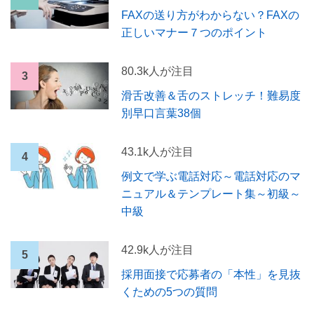
FAXの送り方がわからない？FAXの
正しいマナー７つのポイント
80.3k人が注目
滑舌改善＆舌のストレッチ！難易度
別早口言葉38個
43.1k人が注目
例文で学ぶ電話対応～電話対応のマ
ニュアル＆テンプレート集～初級～
中級
42.9k人が注目
採用面接で応募者の「本性」を見抜
くための5つの質問